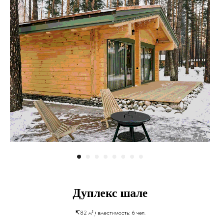
Дуплекс шале
↸82 м² / вместимость: 6 чел.