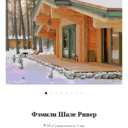
Фэмили Шале Ривер
↸110 м² / вместимость: 5 чел.