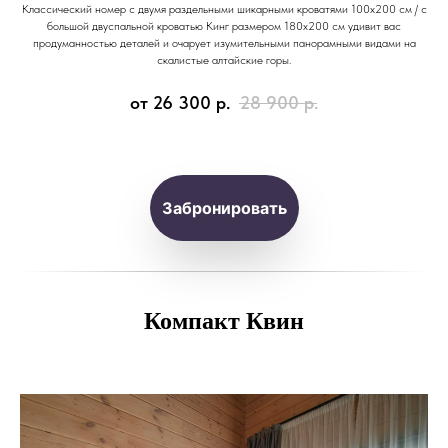
Классический номер с двумя раздельными шикарными кроватями 100x200 см / с
большой двуспальной кроватью Кинг размером 180x200 см удивит вас
продуманностью деталей и очарует изумительными панорамными видами на
скалистые алтайские горы.
от 26 300
р.
28 900
р.
Забронировать
Компакт Квин