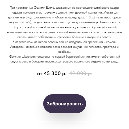
Три просторных Фэмили Шале, сложенных из настоящего алтайского кедра,
подарят комфорт и уют семьям с детьми или дружной компании. Места для
детских игр будет достаточно — общая площадь дома 110 м2 (в т.ч. просторная
терраса 28 м2), а один этаж обеспечит детям дополнительную безопасность.
В просторной гостиной можно понежиться у камина, собраться большой
компанией или просто насладиться волшебными видами из окон. Каждая из двух
спален имеет собственный санузел и большие шикарные кровати.
В отделке комнат использованы только натуральная древесина и камень.
Авторский интерьер каждого дома создаёт ощущение лёгкости, простора и
свободы.
Фэмили Шале расположены на первой береговой линии, имеют собственный
спуск к реке и большие террасы для вашего идеального отдыха на природе.
от 45 300
р.
49 000
р.
Забронировать