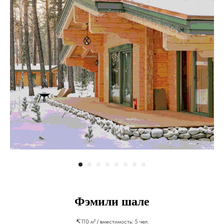
Фэмили шале
↸110 м² / вместимость: 5 чел.