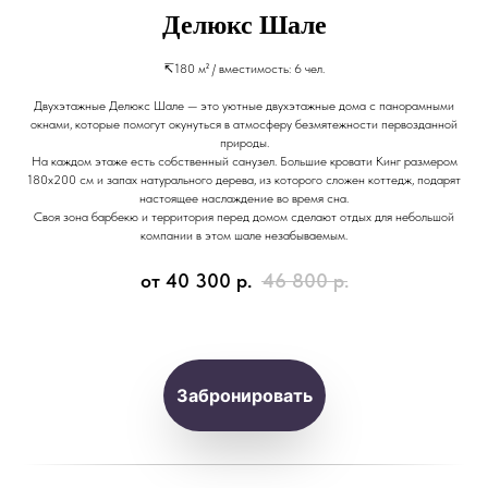
Делюкс Шале
↸180 м² / вместимость: 6 чел.
Двухэтажные Делюкс Шале — это уютные двухэтажные дома с панорамными
окнами, которые помогут окунуться в атмосферу безмятежности первозданной
природы.
На каждом этаже есть собственный санузел. Большие кровати Кинг размером
180x200 см и запах натурального дерева, из которого сложен коттедж, подарят
настоящее наслаждение во время сна.
Своя зона барбекю и территория перед домом сделают отдых для небольшой
компании в этом шале незабываемым.
от 40 300
р.
46 800
р.
Забронировать