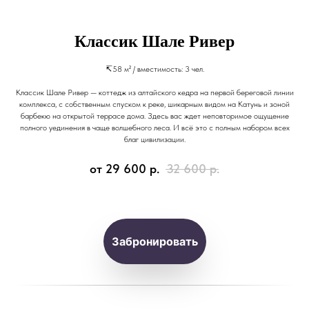
Классик Шале Ривер
↸58 м² / вместимость: 3 чел.
Классик Шале Ривер — коттедж из алтайского кедра на первой береговой линии
комплекса, с собственным спуском к реке, шикарным видом на Катунь и зоной
барбекю на открытой террасе дома. Здесь вас ждет неповторимое ощущение
полного уединения в чаще волшебного леса. И всё это с полным набором всех
благ цивилизации.
от 29 600
р.
32 600
р.
Забронировать