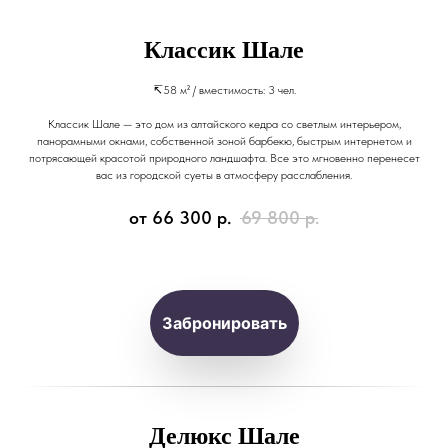
Классик Шале
↸58 м² / вместимость: 3 чел.
Классик Шале — это дом из алтайского кедра со светлым интерьером,
панорамными окнами, собственной зоной барбекю, быстрым интернетом и
потрясающей красотой природного ландшафта. Все это мгновенно перенесет
вас из городской суеты в атмосферу расслабления.
от 66 300
р.
69 800
р.
Забронировать
Делюкс Шале